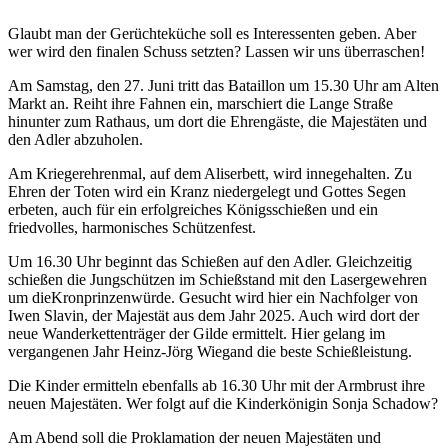
Glaubt man der Gerüchteküche soll es Interessenten geben. Aber
wer wird den finalen Schuss setzten? Lassen wir uns überraschen!
Am Samstag, den 27. Juni tritt das Bataillon um 15.30 Uhr am Alten
Markt an. Reiht ihre Fahnen ein, marschiert die Lange Straße
hinunter zum Rathaus, um dort die Ehrengäste, die Majestäten und
den Adler abzuholen.
Am Kriegerehrenmal, auf dem Aliserbett, wird innegehalten. Zu
Ehren der Toten wird ein Kranz niedergelegt und Gottes Segen
erbeten, auch für ein erfolgreiches Königsschießen und ein
friedvolles, harmonisches Schützenfest.
Um 16.30 Uhr beginnt das Schießen auf den Adler. Gleichzeitig
schießen die Jungschützen im Schießstand mit den Lasergewehren
um dieKronprinzenwürde. Gesucht wird hier ein Nachfolger von
Iwen Slavin, der Majestät aus dem Jahr 2025. Auch wird dort der
neue Wanderkettenträger der Gilde ermittelt. Hier gelang im
vergangenen Jahr Heinz-Jörg Wiegand die beste Schießleistung.
Die Kinder ermitteln ebenfalls ab 16.30 Uhr mit der Armbrust ihre
neuen Majestäten. Wer folgt auf die Kinderkönigin Sonja Schadow?
Am Abend soll die Proklamation der neuen Majestäten und