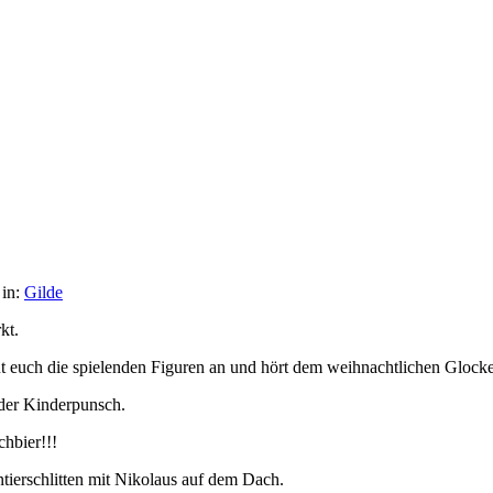
 in:
Gilde
kt.
t euch die spielenden Figuren an und hört dem weihnachtlichen Glocke
oder Kinderpunsch.
chbier!!!
tierschlitten mit Nikolaus auf dem Dach.